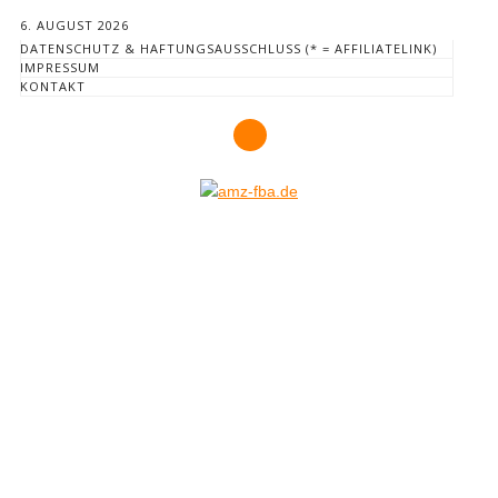
6. AUGUST 2026
DATENSCHUTZ & HAFTUNGSAUSSCHLUSS (* = AFFILIATELINK)
IMPRESSUM
KONTAKT
Hauptmenü
Zum
Inhalt
springen