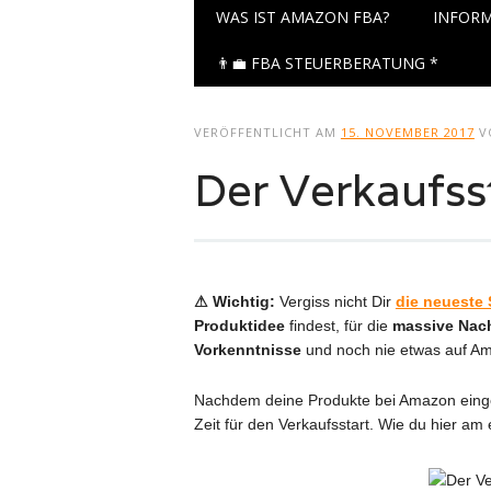
Hauptmenü
Zum
WAS IST AMAZON FBA?
INFORM
Inhalt
springen
👨‍💼 FBA STEUERBERATUNG *
VERÖFFENTLICHT AM
15. NOVEMBER 2017
V
Der Verkaufss
⚠ Wichtig:
Vergiss nicht Dir
die neueste 
Produktidee
findest, für die
massive Nac
Vorkenntnisse
und noch nie etwas auf A
Nachdem deine Produkte bei Amazon eingela
Zeit für den Verkaufsstart. Wie du hier am 