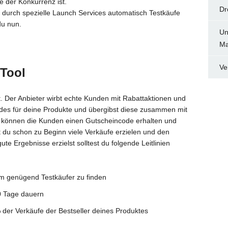
ie der Konkurrenz ist.
Dr
durch spezielle Launch Services automatisch Testkäufe
du nun.
Un
Ma
Ve
Tool
t. Der Anbieter wirbt echte Kunden mit Rabattaktionen und
odes für deine Produkte und übergibst diese zusammen mit
n können die Kunden einen Gutscheincode erhalten und
t du schon zu Beginn viele Verkäufe erzielen und den
e Ergebnisse erzielst solltest du folgende Leitlinien
um genügend Testkäufer zu finden
0 Tage dauern
der Verkäufe der Bestseller deines Produktes