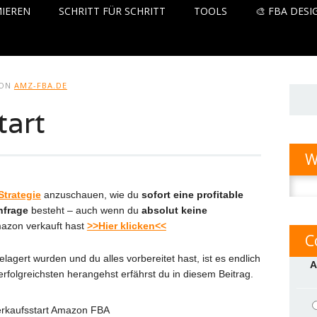
IEREN
SCHRITT FÜR SCHRITT
TOOLS
🎨 FBA DESI
ON
AMZ-FBA.DE
tart
W
Suche
Strategie
anzuschauen, wie du
sofort eine profitable
nach:
hfrage
besteht – auch wenn du
absolut keine
mazon verkauft hast
>>Hier klicken<<
C
gert wurden und du alles vorbereitet hast, ist es endlich
A
erfolgreichsten herangehst erfährst du in diesem Beitrag.