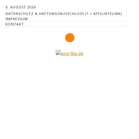
6. AUGUST 2026
DATENSCHUTZ & HAFTUNGSAUSSCHLUSS (* = AFFILIATELINK)
IMPRESSUM
KONTAKT
Hauptmenü
Zum
Inhalt
springen