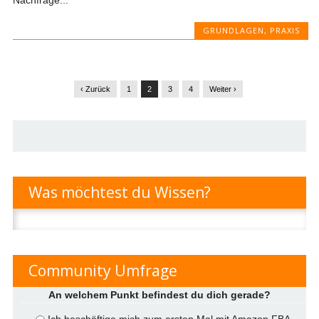
GRUNDLAGEN
,
PRAXIS
‹ Zurück
1
2
3
4
Weiter ›
Was möchtest du Wissen?
Suchen
nach:
Community Umfrage
An welchem Punkt befindest du dich gerade?