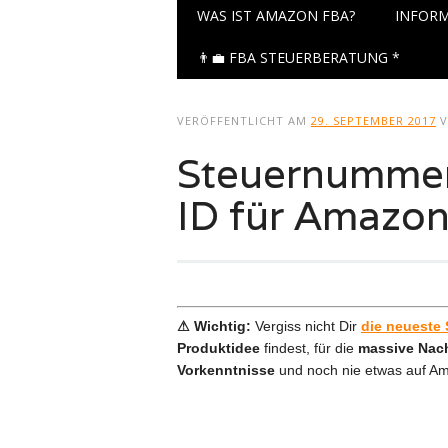
Hauptmenü
Zum
WAS IST AMAZON FBA?
INFORM
Inhalt
springen
👨‍💼 FBA STEUERBERATUNG *
VERÖFFENTLICHT AM
29. SEPTEMBER 2017
Steuernummer
ID für Amazo
⚠ Wichtig:
Vergiss nicht Dir
die neueste 
Produktidee
findest, für die
massive Nac
Vorkenntnisse
und noch nie etwas auf A