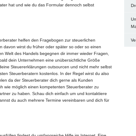
rater hat und wie du das Formular dennoch selbst
Dr
Un
Ma
erberater helfen den Fragebogen zur steuerlichen
Ve
n davon wirst du früher oder später so oder so einen
en Welt des Handels begegnen dir immer wieder Fragen,
obald dein Unternehmen eine unübersichtliche Größe
h deine Steuererklärungen outsourcen und nicht mehr selbst
sten Steuerberatern kostenlos. In der Regel wirst du also
hlen da der Steuerberater dich gerne als Kunden
früh wie möglich einen kompetenten Steuerberater zu
tner zu haben. Schau dich einfach um und kontaktiere
kannst du auch mehrere Termine vereinbaren und dich für
sfüllen findest du umfangreiche Hilfe im Internet. Eine