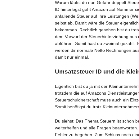
Warum läufst du nun Gefahr doppelt Steu
ID hinterlegst geht Amazon auf Nummer siche
anfallende Steuer auf Ihre Leistungen (W
selbst ab. Damit wäre die Steuer eigentlic
bekommen. Rechtlich gesehen bist du trotz
dem Vorwurf der Steuerhinterziehung aus
abführen. Somit hast du zweimal gezahlt. 
werden dir normale Netto Rechnungen ausge
damit nur einmal.
Umsatzsteuer ID und die Kle
Eigentlich bist du ja mit der Kleinunterne
trotzdem die auf Amazons Dienstleistunge
Steuerschuldnerschaft muss auch ein Ein
Somit benötigst du trotz Kleinunternehme
Du siehst: Das Thema Steuern ist schon bei
weiterhelfen und alle Fragen beantworten. 
Fehler zu begehen. Zum Schluss noch ein