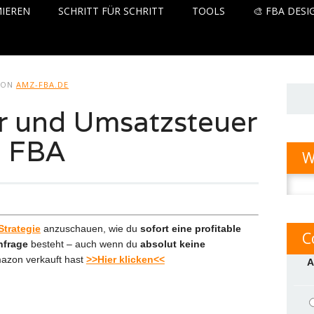
IEREN
SCHRITT FÜR SCHRITT
TOOLS
🎨 FBA DESI
VON
AMZ-FBA.DE
 und Umsatzsteuer
n FBA
W
Suche
nach:
Strategie
anzuschauen, wie du
sofort eine profitable
C
hfrage
besteht – auch wenn du
absolut keine
mazon verkauft hast
>>Hier klicken<<
A