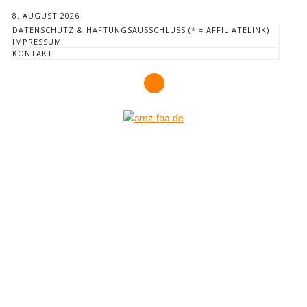
8. AUGUST 2026
DATENSCHUTZ & HAFTUNGSAUSSCHLUSS (* = AFFILIATELINK)
IMPRESSUM
KONTAKT
Hauptmenü
Zum
Inhalt
springen